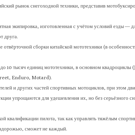
сийский рынок снегоходной техники, представив мотобукси
тная экипировка, изготовленная с учётом условий езды — дл
т друга.
е отвёрточной сборки китайской мототехники (в особеннос
 до 10 тысяч единиц мототехники, в основном квадроциклы 
treet, Enduro, Motard).
телей и других частей спортивных мотоциклов, при этом дв
укции упрощаются для удешевления их, но без серьёзного с
ой квалификации пилота, так как управлять тяжёлым спорт
здорожью, сможет не каждый.