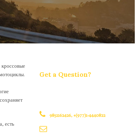
о кроссовые
Get a Question?
 мотоциклы.
Do not hesitage to give us a call. We are
огие
an expert team and we are happy to talk
 сохраняет
to you.
9851162426, +(977)1-4440822
а, есть