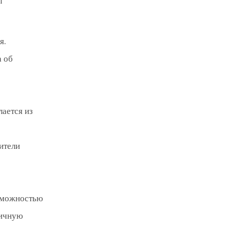
л
я.
а об
лается из
ители
озможностью
личную