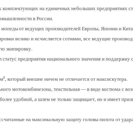
их комплектующих на единичных небольших предприятиях с
омышленности в России.
опеды от ведущих производителей Европы, Японии и Кита
ровки велико и исчисляется сотнями, все ведущие производ
ую экипировку.
 статус предприятия национального значения и поддержку 
³, который внешне ничем не отличается от максискутера.
ьного мотокомбинезона, текстильная — в виде костюма с в
 более удобной, а шлем не только защищает, но и имеет при
ссчитанные на максимальную защиту головы пилота от удар