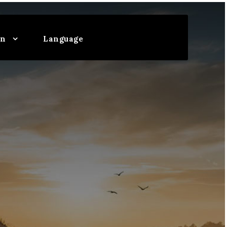
on
Language