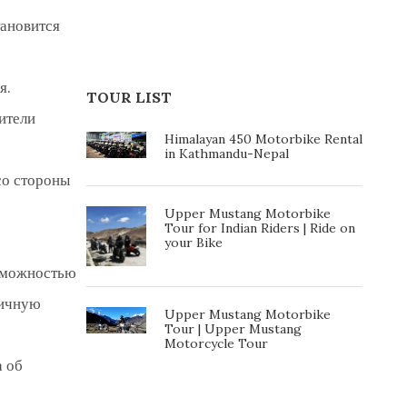
info@kingfisheradv.com.np
тановится
я.
TOUR LIST
ители
Himalayan 450 Motorbike Rental
in Kathmandu-Nepal
со стороны
Upper Mustang Motorbike
Tour for Indian Riders | Ride on
your Bike
озможностью
личную
Upper Mustang Motorbike
Tour | Upper Mustang
Motorcycle Tour
а об