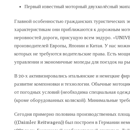
Первый известный моторный двухколёсный экипа
Главной особенностью гражданских туристических эн
характеристикам они приближаются к дорожным мотоц
неровностей дороги, присущую всем эндуро. «UNI
производителей Европы, Японии и Китая. У нас можно
которых не требуются водительские права. Есть мощ
управлении и экономичные мопеды для поездок на ры
В 20-х активизировались итальянские и немецкие фи
развитие компоновки и технологии. Обычные мотоци
от погодных условий (необходима специальная одежд
(кроме оборудованных коляской). Минимальные треб
Сегодня примерно половина производственных площа
((Daimler Reitwagen)) был построен в Германии н