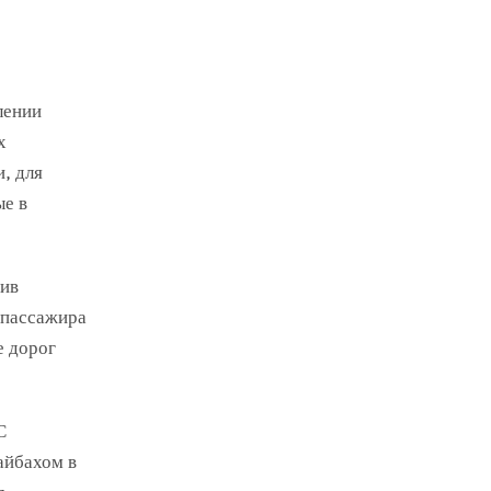
лении
х
, для
ые в
рив
 пассажира
е дорог
С
айбахом в