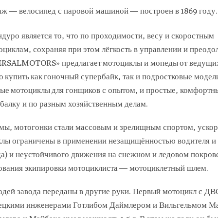
ж — велосипед с паровой машиной — построен в 1869 году.
дуро является то, что по проходимости, весу и скоростным
иклам, сохраняя при этом лёгкость в управлении и преодо
VERSALMOTORS» предлагает мотоциклы и мопеды от ведущи
 купить как гоночный супербайк, так и подростковые модели
ные мотоциклы для гонщиков с опытом, и простые, комфортн
балку и по разным хозяйственным делам.
рмы, мотогонки стали массовым и зрелищным спортом, уско
клы ограничены в применении незащищённостью водителя и
а) и неустойчивого движения на снежном и ледовом покров
ования экипировки мотоциклиста — мотоциклетный шлем.
дей завода переданы в другие руки. Первый мотоцикл с ДВ
емецкими инженерами Готлибом Даймлером и Вильгельмом М