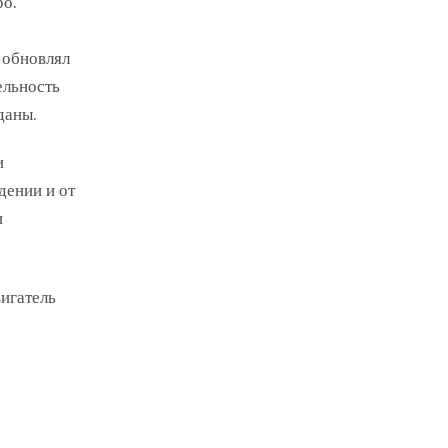
ро.
 обновлял
ельность
даны.
и
дении и от
и
вигатель