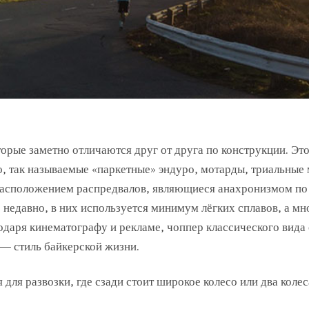
торые заметно отличаются друг от друга по конструкции. Эт
о, так называемые «паркетные» эндуро, мотарды, триальные
 расположением распредвалов, являющиеся анахронизмом по
 недавно, в них используется минимум лёгких сплавов, а мн
годаря кинематографу и рекламе, чоппер классического вида
— стиль байкерской жизни.
ля развозки, где сзади стоит широкое колесо или два колес