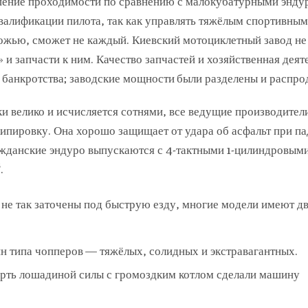
ьшение проходимости по сравнению с малокубатурными энду
валификации пилота, так как управлять тяжёлым спортивным
ожью, сможет не каждый. Киевский мотоциклетный завод не
и запчасти к ним. Качество запчастей и хозяйственная деят
 банкротства; заводские мощности были разделены и распро
 велико и исчисляется сотнями, все ведущие производител
пировку. Она хорошо защищает от удара об асфальт при па
Гражданские эндуро выпускаются с 4-тактными 1-цилиндровым
.
 не так заточены под быструю езду, многие модели имеют д
н типа чопперов — тяжёлых, солидных и экстравагантных.
верть лошадиной силы с громоздким котлом сделали машину