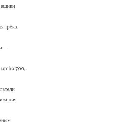
ровщики
я трека,
ти —
(Jumbo 700,
игатели
нижения
ивным