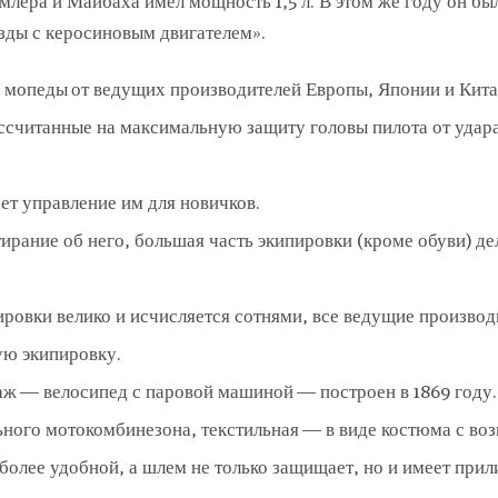
лера и Майбаха имел мощность 1,5 л. В этом же году он бы
зды с керосиновым двигателем».
опеды от ведущих производителей Европы, Японии и Кита
ссчитанные на максимальную защиту головы пилота от удар
ет управление им для новичков.
тирание об него, большая часть экипировки (кроме обуви) де
ровки велико и исчисляется сотнями, все ведущие производ
ую экипировку.
ж — велосипед с паровой машиной — построен в 1869 году.
ьного мотокомбинезона, текстильная — в виде костюма с в
 более удобной, а шлем не только защищает, но и имеет при