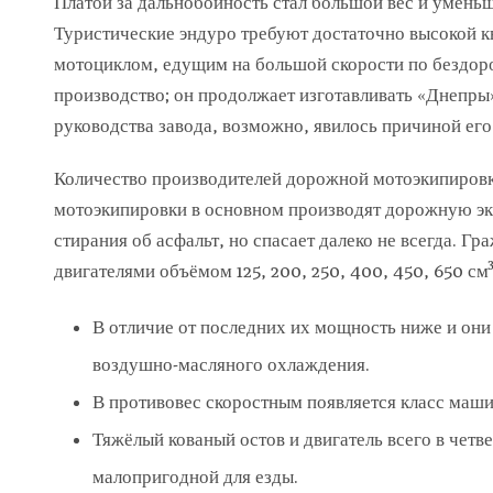
Платой за дальнобойность стал большой вес и умен
Туристические эндуро требуют достаточно высокой к
мотоциклом, едущим на большой скорости по бездор
производство; он продолжает изготавливать «Днепры» 
руководства завода, возможно, явилось причиной его
Количество производителей дорожной мотоэкипировки
мотоэкипировки в основном производят дорожную эки
стирания об асфальт, но спасает далеко не всегда. 
двигателями объёмом 125, 200, 250, 400, 450, 650 см³
В отличие от последних их мощность ниже и они
воздушно-масляного охлаждения.
В противовес скоростным появляется класс маши
Тяжёлый кованый остов и двигатель всего в чет
малопригодной для езды.