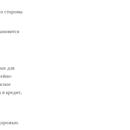
со стороны
тановится
ных для
сейно-
исное
 в кредит,
здорожью.