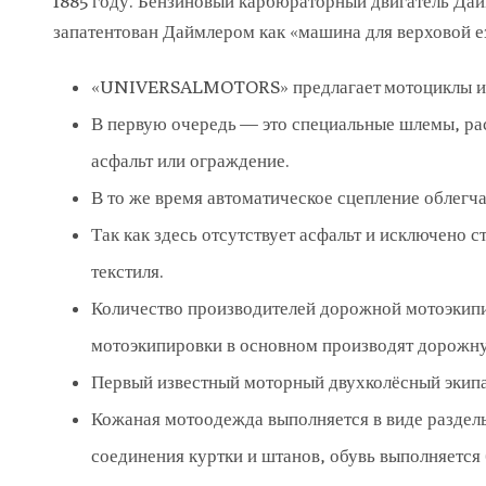
1885 году. Бензиновый карбюраторный двигатель Дайм
запатентован Даймлером как «машина для верховой е
«UNIVERSALMOTORS» предлагает мотоциклы и м
В первую очередь — это специальные шлемы, ра
асфальт или ограждение.
В то же время автоматическое сцепление облегча
Так как здесь отсутствует асфальт и исключено с
текстиля.
Количество производителей дорожной мотоэкипи
мотоэкипировки в основном производят дорожн
Первый известный моторный двухколёсный экипа
Кожаная мотоодежда выполняется в виде раздел
соединения куртки и штанов, обувь выполняется